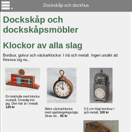
Dockskåp och dockhus
Dockskåp och
dockskåpsmöbler
Klockor av alla slag
Bordsur, golvur och väckarklockor. I trä och metall. Ingen ursäkt att
försova sig nu...
En bokhylla med klocka
ovanpå. Ovanlig tror
jag. Den här är i metall.
120 kr
Äldre väckarklocka
5,5 cm högt bordsur i
med upphängningsögla.
grå metall,
100 kr
Strax tio...
65 kr