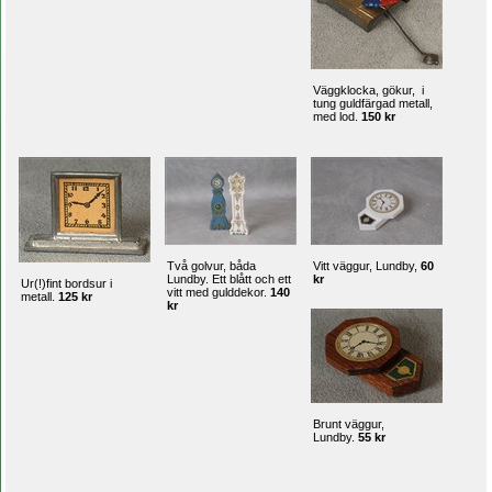
Väggklocka, gökur, i
tung guldfärgad metall,
med lod.
150 kr
Två golvur, båda
Vitt väggur, Lundby,
60
Lundby. Ett blått och ett
kr
Ur(!)fint bordsur i
vitt med gulddekor.
140
metall.
125 kr
kr
Brunt väggur,
Lundby.
55 kr