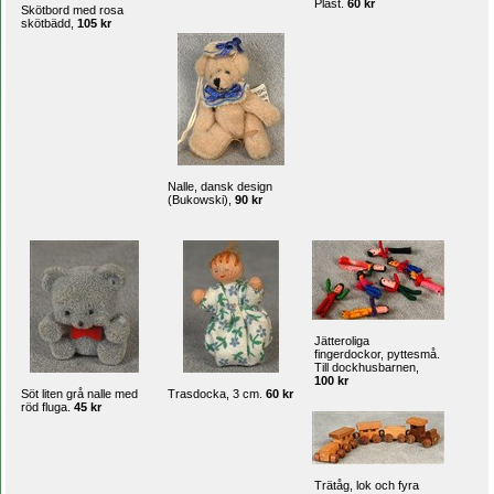
Plast.
60 kr
Skötbord med rosa
skötbädd,
105 kr
Nalle, dansk design
(Bukowski),
90 kr
Jätteroliga
fingerdockor, pyttesmå.
Till dockhusbarnen,
100 kr
Söt liten grå nalle med
Trasdocka, 3 cm.
60 kr
röd fluga.
45 kr
Trätåg, lok och fyra