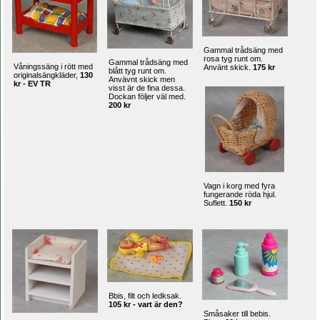
Gammal trådsäng med
rosa tyg runt om.
Gammal trådsäng med
Våningssäng i rött med
Använt skick.
175 kr
blått tyg runt om.
originalsängkläder,
130
Anvävnt skick men
kr - EV TR
visst är de fina dessa.
Dockan följer väl med.
200 kr
Vagn i korg med fyra
fungerande röda hjul.
Suflett.
150 kr
Bbis, filt och ledksak.
105 kr - vart är den?
Småsaker till bebis.