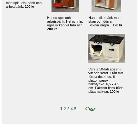
med spis, diskbänk och
arbetsbänk,
100 kr
Hanse spis och
Hanse diskbänk med
arbetsbänk. Hel och fin,
skåp och dörrar.
ugnsluckan vill falla ner.
Saknar några....
120 kr
200 kr
Värsta 50-talsspisen i
vitt och svart. Från mitt
första dockhus. 6
plattor, papp-
bakstycke. 6,5 x 4,5
cm. Faktiskt finns båda
plåtarna kvar.
100 kr
1
2
3
4
5
...
Copyright © 2003-2008 Din Hemsida All rights reserved.
Din Studio hemsida