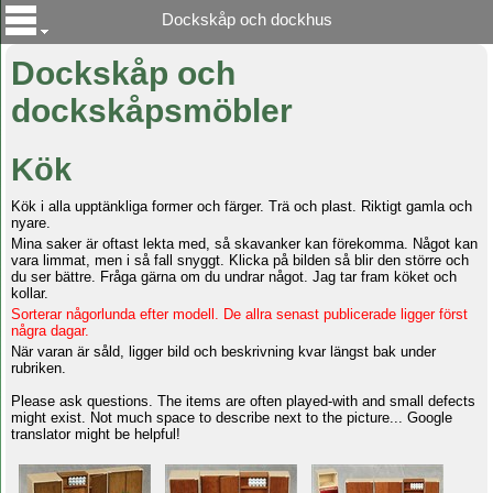
Dockskåp och dockhus
Dockskåp och
dockskåpsmöbler
Kök
Kök i alla upptänkliga former och färger. Trä och plast. Riktigt gamla och
nyare.
Mina saker är oftast lekta med, så skavanker kan förekomma. Något kan
vara limmat, men i så fall snyggt. Klicka på bilden så blir den större och
du ser bättre. Fråga gärna om du undrar något. Jag tar fram köket och
kollar.
Sorterar någorlunda efter modell. De allra senast publicerade ligger först
några dagar.
När varan är såld, ligger bild och beskrivning kvar längst bak under
rubriken.
Please ask questions. The items are often played-with and small defects
might exist. Not much space to describe next to the picture... Google
translator might be helpful!