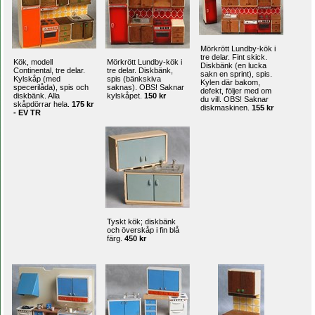
Mörkrött Lundby-kök i
tre delar. Fint skick.
Kök, modell
Mörkrött Lundby-kök i
Diskbänk (en lucka
Continental, tre delar.
tre delar. Diskbänk,
sakn en sprint), spis.
Kylskåp (med
spis (bänkskiva
Kylen där bakom,
specerilåda), spis och
saknas). OBS! Saknar
defekt, följer med om
diskbänk. Alla
kylskåpet.
150 kr
du vill. OBS! Saknar
skåpdörrar hela.
175 kr
diskmaskinen.
155 kr
- EV TR
Tyskt kök; diskbänk
och överskåp i fin blå
färg.
450 kr