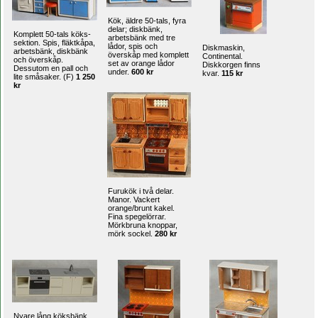
Kök, äldre 50-tals, fyra
delar; diskbänk,
Komplett 50-tals köks-
arbetsbänk med tre
sektion. Spis, fläktkåpa,
lådor, spis och
Diskmaskin,
arbetsbänk, diskbänk
överskåp med komplett
Continental.
och överskåp.
set av orange lådor
Diskkorgen finns
Dessutom en pall och
under.
600 kr
kvar.
115 kr
lite småsaker. (F)
1 250
kr
Furukök i två delar.
Manor. Vackert
orange/brunt kakel.
Fina spegelörrar.
Mörkbruna knoppar,
mörk sockel.
280 kr
Nyare lång köksbänk