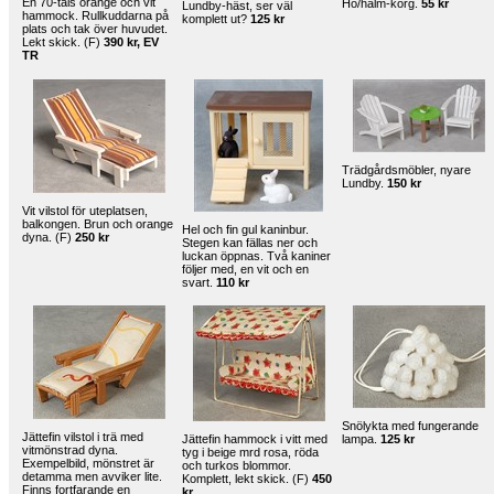
En 70-tals orange och vit
Hö/halm-korg.
55 kr
Lundby-häst, ser väl
hammock. Rullkuddarna på
komplett ut?
125 kr
plats och tak över huvudet.
Lekt skick. (F)
390 kr, EV
TR
Trädgårdsmöbler, nyare
Lundby.
150 kr
Vit vilstol för uteplatsen,
balkongen. Brun och orange
Hel och fin gul kaninbur.
dyna. (F)
250 kr
Stegen kan fällas ner och
luckan öppnas. Två kaniner
följer med, en vit och en
svart.
110 kr
Snölykta med fungerande
Jättefin vilstol i trä med
Jättefin hammock i vitt med
lampa.
125 kr
vitmönstrad dyna.
tyg i beige mrd rosa, röda
Exempelbild, mönstret är
och turkos blommor.
detamma men avviker lite.
Komplett, lekt skick. (F)
450
Finns fortfarande en
kr