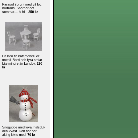
Parasoll i brunt med vit fot,
bollfrans. Snart är det
sommar.... hi hi...
250 kr
En liten fin kafémöbel i vit
metall. Bord och fyra stolar.
Lite mindre än Lundby.
220
kr
Snögubbe med luva, halsduk
och kvast. Den här har
aldrig lekts med.
70 kr