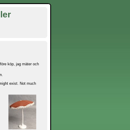
ler
 före köp, jag mäter och
n.
might exist. Not much