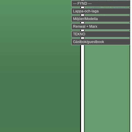
--- FYND ---
Lappa-och-laga
Miljöer/Modella
Renwal + Marx
TEKNO
Gästbok/guestbook