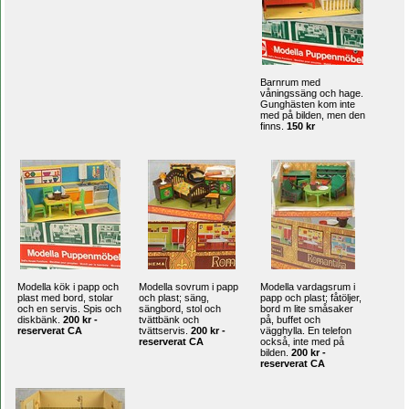
Barnrum med
våningssäng och hage.
Gunghästen kom inte
med på bilden, men den
finns.
150 kr
Modella kök i papp och
Modella sovrum i papp
Modella vardagsrum i
plast med bord, stolar
och plast; säng,
papp och plast; fåtöljer,
och en servis. Spis och
sängbord, stol och
bord m lite småsaker
diskbänk.
200 kr -
tvättbänk och
på, buffet och
reserverat CA
tvättservis.
200 kr -
vägghylla. En telefon
reserverat CA
också, inte med på
bilden.
200 kr -
reserverat CA