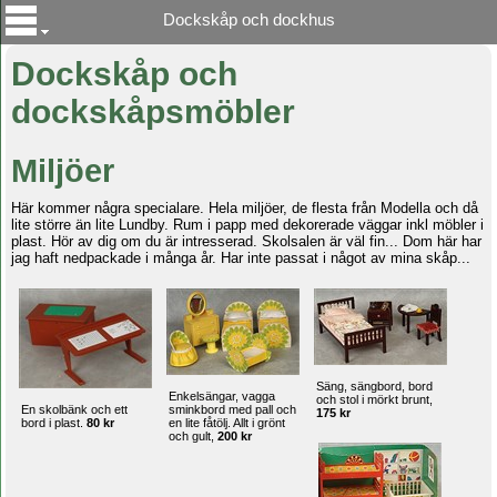
Dockskåp och dockhus
Dockskåp och
dockskåpsmöbler
Miljöer
Här kommer några specialare. Hela miljöer, de flesta från Modella och då
lite större än lite Lundby. Rum i papp med dekorerade väggar inkl möbler i
plast. Hör av dig om du är intresserad. Skolsalen är väl fin... Dom här har
jag haft nedpackade i många år. Har inte passat i något av mina skåp...
Säng, sängbord, bord
Enkelsängar, vagga
och stol i mörkt brunt,
En skolbänk och ett
sminkbord med pall och
175 kr
bord i plast.
80 kr
en lite fåtölj. Allt i grönt
och gult,
200 kr